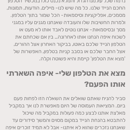
נדמה שכל עולמנו הגדול והמלא נכנס כולו במכשיר הטלפון
החכם הנייד שלנו. כל מה שיש לנו- מיילים, הודעות, תמונות,
מסמכים, אפליקציות וסיסמאות- הכל שמור בתוך הטלפון.
ולמרות החשיבות שלו והעובדה שאנחנו מגנים עליו במגני
מסך ובסיסמאות- אנחנו נוטים לאבד אותו לא מעט או
לשכוח איפה הנחנו אותו לאחרונה… בין אם שכחתם את
הטלפון הנייד שלכם באוטו, בביקור האחרון אצל ההורים,
אצל החבר שלכם או בסבב קניות בטלפון, האפשרות של
'מצא את הטלפון' קיימת והיא פשוטה וקלה.
מצא את הטלפון שלי- איפה השארתי
אותו הפעם?
סביר להניח שאתם שואלים את השאלה הזו לפחות פעם
ביום. המציאות העמוסה של היום מאפשרת לנו אך במקביל
מאלצת אותנו לבצע כמה פעולות במקביל מה שיכול
להתבטא בהנחת הנייד במקום מסוים והמשך סידורים עד
שאנחנו נזכרים שהוא לא איתנו- אבל לא תמיד זוכרים איפה