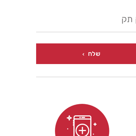
 תק
ל השאלות
שלח