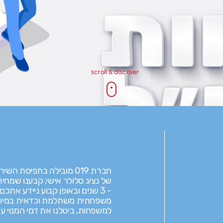
scroll & discover
חברת 019 מובילה בתפיסת השירות הסלולרי בישראל, לכן יצרנו שירות
של נציג סלולר אישי, קבענו שמחי
- 3 שנים ובאופן קבוע ניידע אתכ
משפחתית משתלמת וכדאית במיו
למשפחות, ביטלנו את דמי המנוי ע