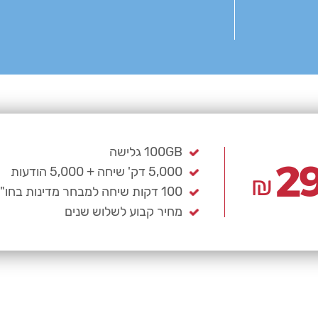
בשימוש אישי וסביר בכפוף לתקנון. 100 דק' שיחה למבחר מדינות לטלפון
100GB גלישה
בות למחיר ל-3 שנים,
29
5,000 דק' שיחה + 5,000 הודעות
₪
מחיר יעלה ב10 ₪.
100 דקות שיחה למבחר מדינות בחו"ל
 ₪10
SIM,
eSIM ללא עלות, אפשרות לסינון וחסימת אתרים
מחיר קבוע לשלוש שנים