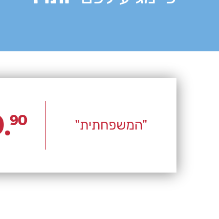
נייח, התחיי
.
90
"המשפחתית"
לאחר מכן ה
עלות כרטיס
בחינם.