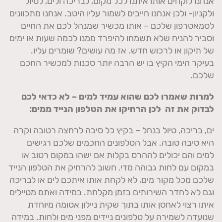
אנחנו לוקחים אותו איתנו לכל מקום, לבריכה ולים, לטיול
ולקניון- ולכן אנחנו חייבים לשמור עליו היטב. אנחנו מתכוונים
לסמאטרפון שלכם – אותו מכשיר שמנהל לכם את החיים
וסביר להניח שלא תשמחו להיפרד ממנו לכמה שעות או ימים
של תיקון או לרכוש חדש. אז מה עושים? שומרים עליו.
בעיקר הימי הקיץ בו יש הרבה יותר סכנות למכשיר החכם
שלכם.
למרות שאמרו לכם שהוא עמיד למים – לא כדאי לכם
לבדוק את זה לכן הרחיקו את הטלפון הנייד ממים:
ים, בריכה, טיול בנחל – בקיץ כל סיבה לרחצה רטובה וקרה
היא סיבה טובה. אבל הטלפונים החכמים שלכם רגישים
למים והם יכולים לההרס בקלות אם ישהו במקום רטוב או
במקום עם לחות גבוהה מדי. חשוב להרחיק את הטלפון הנייד
שלכם מכל מקור מים, לא לקחת אותו איתכם לים או לבריכה
וגם לא לחדר השירותים בזמן מקלחת. במידה ואתם מטיילים
איתו רצוי לאחסן אותו בתוך שקית ניילון אטומה מיוחדת
שנועדה לשמירה על טלפונים ניידים מפני מים ולחות. במידה