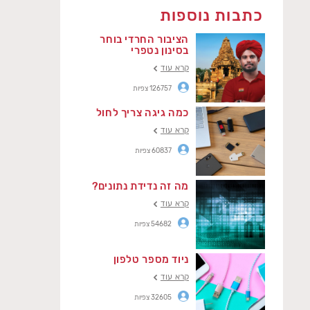
כתבות נוספות
הציבור החרדי בוחר
בסינון נטפרי
קרא עוד
126757 צפיות
כמה גיגה צריך לחול
קרא עוד
60837 צפיות
מה זה נדידת נתונים?
קרא עוד
54682 צפיות
ניוד מספר טלפון
קרא עוד
32605 צפיות