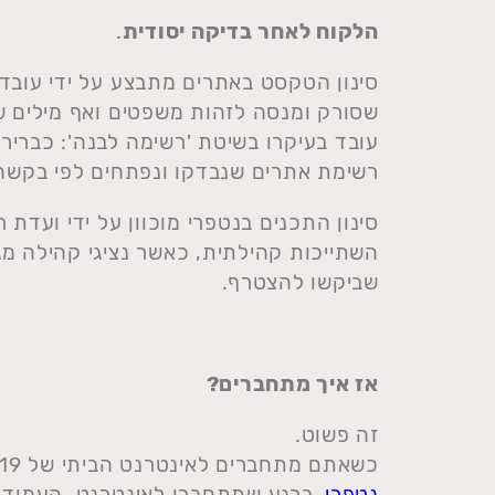
הלקוח לאחר בדיקה יסודית
.
סינון הטקסט באתרים מתבצע על ידי עובדים
שסורק ומנסה לזהות משפטים ואף מילים שא
עובד בעיקרו בשיטת 'רשימה לבנה': כבריר
רשימת אתרים שנבדקו ונפתחים לפי בקש
סינון התכנים בנטפרי מוכוון על ידי ועדת רב
השתייכות קהילתית, כאשר נציגי קהילה מ
שביקשו להצטרף.
אז איך מתחברים?
זה פשוט.
כשאתם מתחברים לאינטרנט הביתי של 019, הגידו לנציג שאתם מעוניינים בסינון תכנים –
נטפרי
. ברגע שתתחברו לאינטרנט, העמוד 