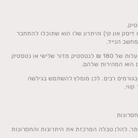
יק.
סת USB במחשב (כמו דיסק און קי) והיתרון שלו הוא שתוכלו להתחבר
חשב הנייד.
את הנטסטיק תוכלו לרכוש מ019 מובייל בעלות של 180 ₪ לנטסטיק מדור שלישי או נטסטיק
בגורמים רבים. לכן מומלץ להשתמש בגילשה
ווי.
 חסרונות
ר, להלן טבלה המרכזת את היתרונות והחסרונות