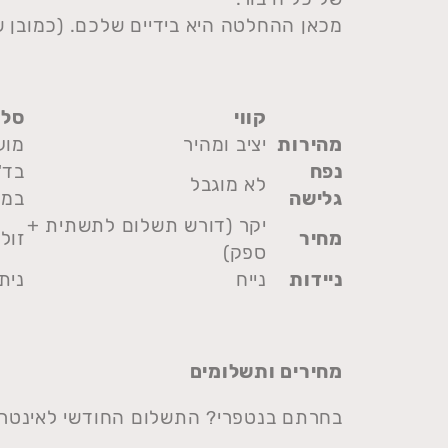
מכאן ההחלטה היא בידיים שלכם. (כמובן ש
קווי
סלו
מהירות
יציב ומהיר
מוע
נפח
בד"
לא מוגבל
גלישה
במח
יקר (דורש תשלום לתשתית +
מחיר
זול
ספק)
ניידות
נייח
נית
מחירים ותשלומים
בחרתם בנטפרי? התשלום החודשי לאינטרנ