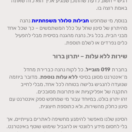
רגיש – חשוב לדעת שהתוכן שמגיע אליך הוא כזה שאתה
באמת רוצה בו.
בנוסף, מי שמחפש
חבילות סלולר משפחתיות
נהנה
מהיתרון של סינון שחל על כלל המשתמשים – כך שכל אחד
מבני הבית, בכל גיל, נהנה מהגנה בסיסית מבלי להפעיל
כלים נפרדים או לשלם תוספת.
שירות ללא עלות – יתרון ברור
בחברת
019 מובייל
, כל לקוח נהנה כברירת מחדל
מ־אינטרנט מסונן בסיסי
ללא עלות נוספת
. מדובר ביוזמה
שנועדה להנגיש גלישה בטוחה לכל אחד, מבלי לחייב
התקנה של אפליקציות או פתרונות מסובכים.
זהו יתרון בולט, במיוחד עבור מי שמחפש ספק אינטרנט עם
סינון כחלק מהשירות, ולא כתוספת חיצונית.
הסינון שלנו מאפשר להימנע מחשיפה לאתרים בעייתיים, אך
בלי לחסום מידע רלוונטי או להגביל שימוש שוטף באינטרנט.