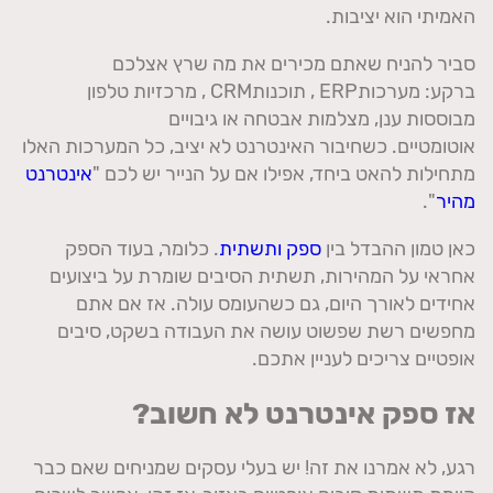
האמיתי הוא יציבות
.
סביר להניח שאתם מכירים את מה שרץ אצלכם
ברקע
:
מערכות
ERP
,
תוכנות
CRM
,
מרכזיות טלפון
מבוססות ענן
,
מצלמות אבטחה או גיבויים
אוטומטיים
.
כשחיבור האינטרנט לא יציב
,
כל המערכות האלו
מתחילות להאט ביחד
,
אפילו אם על הנייר יש לכם
"
אינטרנט
מהיר
".
כאן טמון ההבדל בין
ספק ותשתית
.
כלומר
,
בעוד הספק
אחראי על המהירות
,
תשתית הסיבים שומרת על ביצועים
אחידים לאורך היום
,
גם כשהעומס עולה
.
אז אם אתם
מחפשים רשת שפשוט עושה את העבודה בשקט
,
סיבים
אופטיים צריכים לעניין אתכם
.
אז ספק אינטרנט לא חשוב
?
רגע
,
לא אמרנו את זה
!
יש בעלי עסקים שמניחים שאם כבר