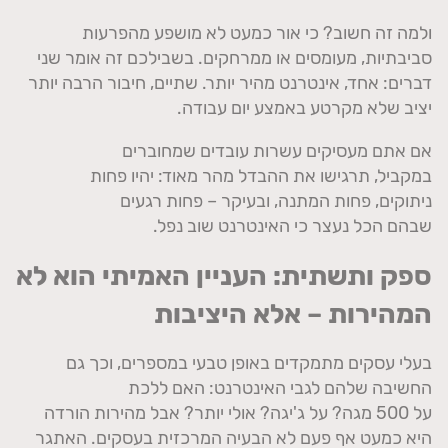
ולמה זה חשוב
?
כי אור כמעט לא מושפע מהפרעות
סביבתיות
,
מעומסים או ממרחקים
.
בשבילכם זה אומר שני
דברים
:
אחד
,
אינטרנט מהיר יותר
.
שתיים
,
חיבור הרבה יותר
יציב שלא מקרטע באמצע יום עבודה
.
אם אתם מעסיקים עשרות עובדים שמחוברים
במקביל
,
תרגישו את ההבדל מהר מאוד
:
יהיו פחות
ניתוקים
,
פחות המתנה
,
ובעיקר
–
פחות רגעים
שבהם הכל נעצר כי האינטרנט שוב נפל
.
ספק ותשתית
:
העניין האמיתי הוא לא
המהירות
–
אלא היציבות
בעלי עסקים מתמקדים באופן טבעי במספרים
,
וכך גם
החשיבה שלהם לגבי האינטרנט
:
האם ללכת
על
500
מגה
?
על ג
'
יגה
?
אולי יותר
?
אבל מהירות הורדה
היא כמעט אף פעם לא הבעיה המרכזית בעסקים
.
האתגר