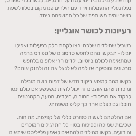
קחו את עצמכם בידיים! עמדו על הרגליים, לבשו בגדי ספורט,
נעלו נעליי התעמלות ויחד עם הילדים פנו מקום בסלון לשעת
כושר יומית משותפת של כל המשפחה ביחד.
רעיונות לכושר אונליין:
בשביל שהילדים שלכם ירצו לקחת חלק בפעילות ואפילו
יובילו- תבקשו מהם לחפש סרטונים של ספורט ברמה
שמתאימה לכולם ביוטיוב. ילדים הרי אלופים בלחפש
סרטונים ומוסיקה אז למה לא לנצל את זה ולחזק אותם?
בקשו מהם למצוא ריקוד חדש של דמות רשת מובילה
ומוכרת שהם אוהבים זה יכול להיות משעשע אם כולם ינסו
לרקוד את הריקוד- ההורים, הילדים, הנוער, הקטנטנים…
תוכלו גם לצלם אחר כך קליפ משפחתי.
אם החלטתם לעשות ספורט כללי של קפיצות, מתיחות,
שכיבות שמיכה וכפיפות בטן- כל התרגילים המוכרים
והידועים, בקשו מהילדים להתאים לאימון פלייליסט שיתאים